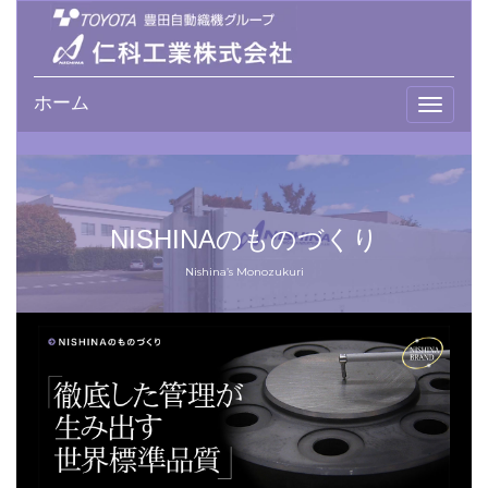
ホーム
T
o
g
g
l
e
NISHINAのものづくり
n
a
Nishina’s Monozukuri
v
i
g
a
t
i
o
n