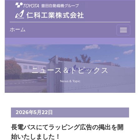
ホーム
T
o
g
g
l
e
ニュース＆トピックス
n
a
News & Topic
v
i
g
a
2026年5月22日
t
i
長電バスにてラッピング広告の掲出を開
o
n
始いたしました！