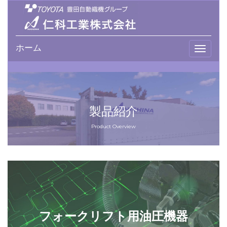
ホーム
T
o
g
g
l
e
製品紹介
n
a
Product Overview
v
i
g
a
t
i
o
フォークリフト用油圧機器
n