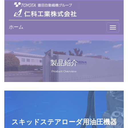
ホーム
T
o
g
g
l
e
製品紹介
n
a
Product Overview
v
i
g
a
t
i
o
スキッドステアローダ用油圧機器
n